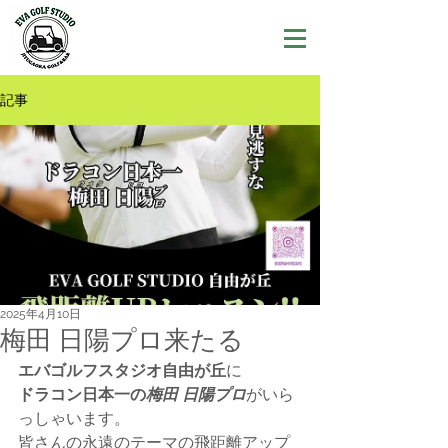
記事
2025年4月10日
梅田 日陽プロ来たる
エバゴルフスタジオ自由が丘
に
ドラコン日本一の
梅田 日陽プロ
がいら
っしゃいます。
皆さんの永遠のテーマの飛距離アップ