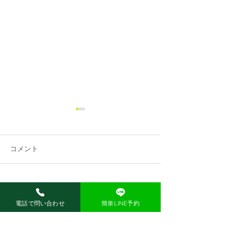
コメント
Information
jBEAM スタート‼
コメントを追加…
電話で問い合わせ
簡単LINE予約