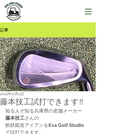
記事
2024年12月5日
藤本技工試打できます‼️
知る人ぞ知る兵庫県の老舗メーカー
藤本技工
さんの
軟鉄鍛造アイアンを
Eva Golf Studio
で試打できます。