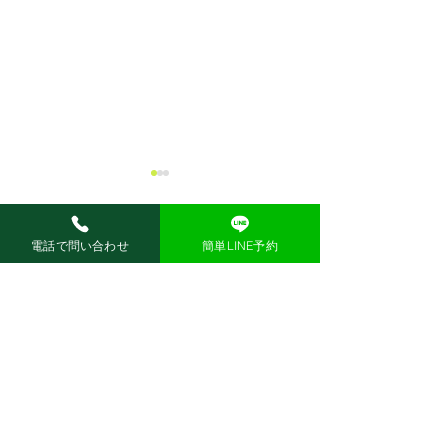
電話で問い合わせ
簡単LINE予約
コメント
Information
jBEAM スタート‼
コメントを追加…