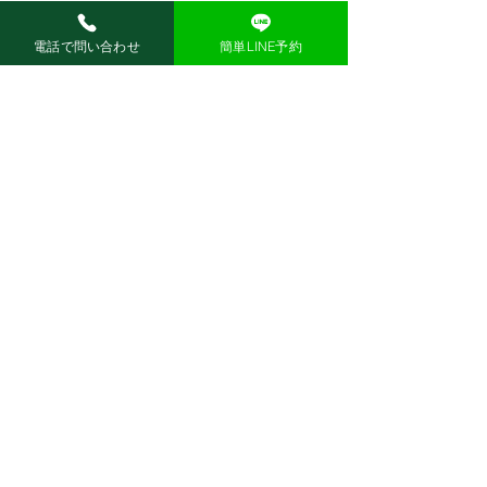
jBEAM スタート‼
電話で問い合わせ
簡単LINE予約
コメントを追加…
ホーム
店舗詳細
料金システム
レッスン付き通い放題プラン
ゴルフ工房
お問い合わせ・アクセス