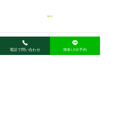
コメント
Information
電話で問い合わせ
簡単LINE予約
jBEAM スタート‼
コメントを追加…
ホーム